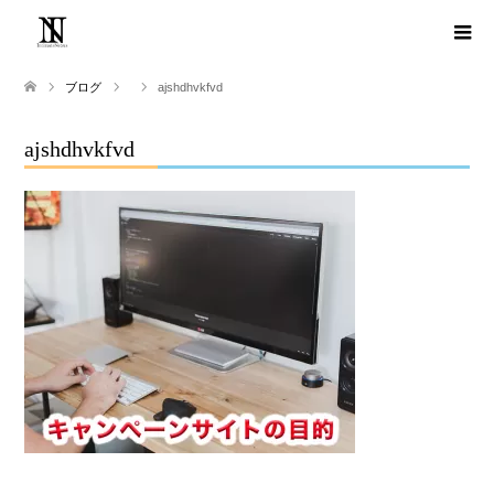
ブログ
ajshdhvkfvd
ajshdhvkfvd