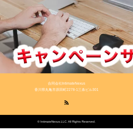
合同会社IntimateNexus
香川県丸亀市原田町2278-1三条ビル301
RSS
©
IntimateNexus.LLC
. All Rights Reserved.