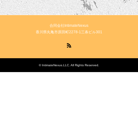
合同会社IntimateNexus
香川県丸亀市原田町2278-1三条ビル301
RSS
©
IntimateNexus.LLC
. All Rights Reserved.