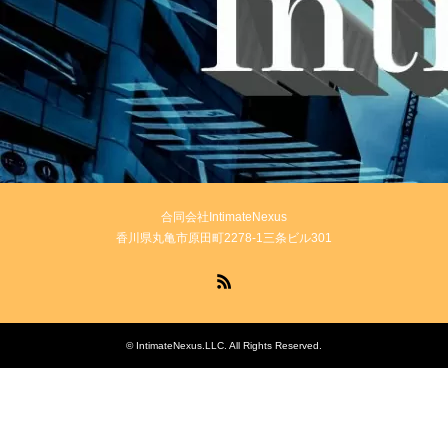
合同会社IntimateNexus
香川県丸亀市原田町2278-1三条ビル301
RSS
©
IntimateNexus.LLC
. All Rights Reserved.