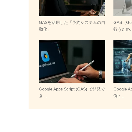
GASを活用した「予約システムの自
GAS（Goo
動化」
行うため
Google Apps Script (GAS) で開発で
Google A
き…
例：…