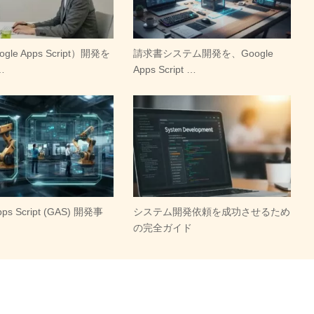
gle Apps Script）開発を
請求書システム開発を、Google
…
Apps Script …
pps Script (GAS) 開発事
システム開発依頼を成功させるため
の完全ガイド