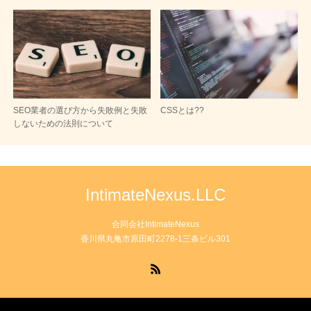
SEO業者の選び方から失敗例と失敗
CSSとは??
しないための法則について
IntimateNexus.LLC
合同会社IntimateNexus
香川県丸亀市原田町2278-1三条ビル301
RSS